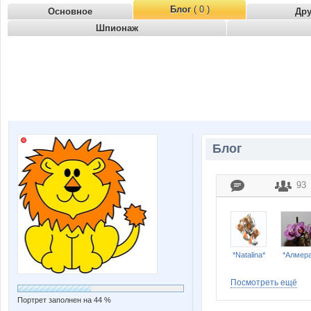
Блог
( 0 )
Основное
Др
Шпионаж
Блог
93
*Natalina*
*Алмера
Посмотреть ещё
Портрет заполнен на 44 %