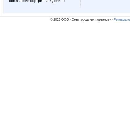
посетившие портрет за 7 дней - 1
NatusM
Natusik
© 2026 ООО «Сеть городских порталов» ·
Реклама н
OlgaSm77
Olgs
Simens
Slasteni
Taisiya
Ya
azaliya
baich