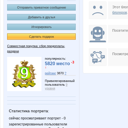
Assortil
B00lka
Этот блог
Отправить приватное сообщение
блогеров
.
Добавить в друзья
Игнорировать
Diamond Crumb
Edissa
Посетит
Сделать подарок
Совместная покупка: сбор предоплаты,
раздачи
Kathrin
Kceny
Посмотре
популярность:
-3
5820 место
↓
рейтинг
3870
?
Lenic
Lenus
Привилегированный
пользователь
9
уровня
Martinique
Muhina
Статистика портрета:
сейчас просматривают портрет - 0
зарегистрированные пользователи